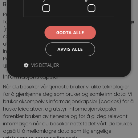
Bruk av innsamlede opplysninger
Personopplysningene som samles inn for disse
formålene inkluderer både opplysninger du selv oppgir
(navn, e-postadresse m.m.) og informasjon som
GODTA ALLE
samles inn gjennom bruk av tjenesten, som hvilket
utstyr du leier og informasjon om posisjon og teknisk
AVVIS ALLE
informasjon om din enhet og internett-tilkobling.
Personopplysningene vil kunne bli supplert med
VIS DETALJER
tilgjengelig informasjon fra tredjepartsaktører.
Informasjonskapsler
Når du besøker vår tjeneste bruker vi ulike teknologier
for å gjenkjenne deg som bruker og samle inn data. Vi
bruker eksempelvis informasjonskapsler (cookies) for å
huske leiedatoer, og utstyr. Informasjonskapsler
forenkler bruken av tjeneste og for å gi deg relevant
informasjon når du besøker nettstedet vårt. De brukes
også til å mellomlagre data som tilgjengelige